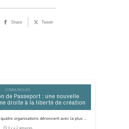
Share
Tweet
COMMUNIQUÉS
 de Passeport : une nouvelle
me droite à la liberté de création
 quatre organisations dénoncent avec la plus ...
access_time
Il y a 2 semaines