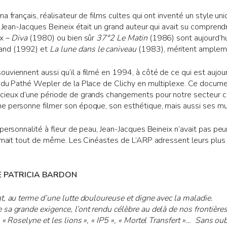
a français, réalisateur de films cultes qui ont inventé un style u
, Jean-Jacques Beineix était un grand auteur qui avait su comprend
ux –
Diva
(1980) ou bien sûr
37°2 Le Matin
(1986) sont aujourd’hu
and (1992) et
La lune dans le caniveau
(1983), méritent amplem
uviennent aussi qu’il a filmé en 1994, à côté de ce qui est aujou
n du Pathé Wepler de la Place de Clichy en multiplexe. Ce docum
écieux d’une période de grands changements pour notre secteur co
e personne filmer son époque, son esthétique, mais aussi ses mu
personnalité à fleur de peau, Jean-Jacques Beineix n’avait pas peur
’aimait tout de même. Les Cinéastes de L’ARP adressent leurs plu
E PATRICIA BARDON
t, au terme d’une lutte douloureuse et digne avec la maladie.
sa grande exigence, l’ont rendu célèbre au delà de nos frontières,
 « Roselyne et les lions », « IP5 », « Mortel Transfert »… Sans oub