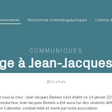
vénements
Rencontres Cinématographiques
Cinéma d
COMMUNIQUÉS
e à Jean-Jacques 
access_time
Il y a 5 ans
 sous le choc : Jean-Jacques Beineix s’est éteint ce 14 janvier 
 producteur, Jean-Jacques Beineix a été aussi l’un des virulents d
n Culturelle, combat initié et mené par notre association.