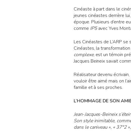
Cinéaste à part dans le ciném
jeunes cinéastes derrière lui
époque. Plusieurs d’entre e
comme
IP5
avec Yves Mont
Les Cinéastes de L’ARP se so
Cinéastes, la transformatio
complexe
, est un témoin pr
Jacques Beineix savait comm
Réalisateur devenu écrivain, 
vouloir être aimé mais on l
famille et à ses proches.
L’HOMMAGE DE SON AMI
Jean-Jacques-Beineix s’étein
Son style inimitable, comme 
dans le caniveau », « 37°2 »,