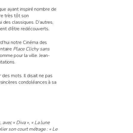
nique ayant inspiré nombre de
re très tôt son
i des classiques. D’autres,
ent d’être redécouverts.
rd’hui notre Cinéma des
entaire
Place Clichy sans
mme pour la ville. Jean-
tations.
 des mots. Il disait ne pas
s sincères condoléances à sa
 avec « Diva », « La lune
lier son court métrage : « Le