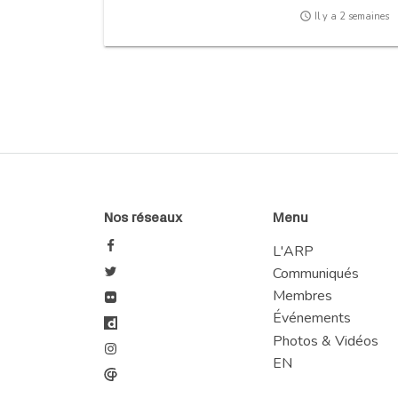
access_time
Il y a 2 semaines
Nos réseaux
Menu
L'ARP
Communiqués
Membres
Événements
Photos & Vidéos
EN