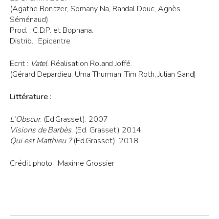
(Agathe Bonitzer, Somany Na, Randal Douc, Agnès
Séménaud).
Prod. : C.D.P. et Bophana.
Distrib. : Epicentre
Ecrit :
Vatel
. Réalisation Roland Joffé.
(Gérard Depardieu. Uma Thurman, Tim Roth, Julian Sand)
Littérature :
L’Obscur
. (Ed.Grasset). 2007
Visions de
Barbès
. (Ed. Grasset.) 2014
Qui est Matthieu
?
(Ed.Grasset) 2018
Crédit photo : Maxime Grossier