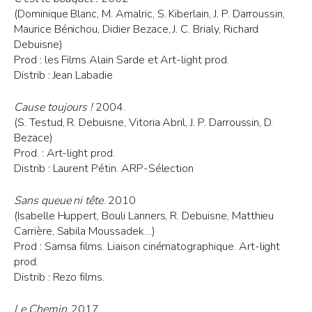
(Dominique Blanc, M. Amalric, S. Kiberlain, J. P. Darroussin,
Maurice Bénichou, Didier Bezace, J. C. Brialy, Richard
Debuisne)
Prod : les Films Alain Sarde et Art-light prod.
Distrib : Jean Labadie
Cause toujours !
2004.
(S. Testud, R. Debuisne, Vitoria Abril, J. P. Darroussin, D.
Bezace)
Prod. : Art-light prod.
Distrib : Laurent Pétin. ARP-Sélection
Sans queue ni tête
. 2010
(Isabelle Huppert, Bouli Lanners, R. Debuisne, Matthieu
Carrière, Sabila Moussadek…)
Prod : Samsa films. Liaison cinématographique. Art-light
prod.
Distrib : Rezo films.
Le Chemin
. 2017