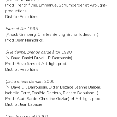
Prod: French films. Emmanuel Schlumberger et Art-light-
productions.
Distrib : Rezo films.
Jules et Jim
. 1995.
(Anouk Grimberg, Charles Berling, Bruno Todeschini)
Prod : Jean Nainchrick.
Si je t’aime, prends garde à toi
. 1998.
(N. Baye, Daniel Duval, J.P. Darroussin)
Prod : Rezo films et Art-light prod.
Distrib : Rezo films
Ça ira mieux demain
. 2000
(N. Baye, J.P. Darroussin, Didier Bezace, Jeanne Balibar,
Isabelle Carré, Danièle Darrieux, Richard Debuisne…)
Prod : Alain Sarde. Christine Gozlan) et Art-light prod.
Distrib : Jean Labadie
C’est le bouquet !
2002