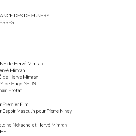
STANCE DES DÉJEUNERS
MESSES
E de Hervé Mimran
ervé Mimran
de Hervé Mimran
 de Hugo GELIN
main Protat
r Premier Film
 Espoir Masculin pour Pierre Niney
dine Nakache et Hervé Mimran
CHE