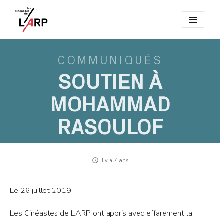
menu
COMMUNIQUÉS
SOUTIEN À
MOHAMMAD
RASOULOF
access_time
Il y a 7 ans
Le 26 juillet 2019,
Les Cinéastes de L’ARP ont appris avec effarement la