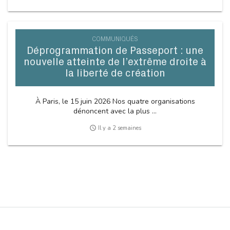
COMMUNIQUÉS
Déprogrammation de Passeport : une
nouvelle atteinte de l’extrême droite à
la liberté de création
À Paris, le 15 juin 2026 Nos quatre organisations
dénoncent avec la plus ...
access_time
Il y a 2 semaines