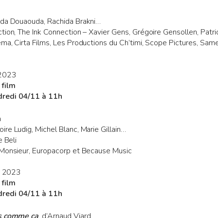
lda Douaouda, Rachida Brakni…
ction, The Ink Connection – Xavier Gens, Grégoire Gensollen, Pat
ma, Cirta Films, Les Productions du Ch’timi, Scope Pictures, Same
 2023
 film
dredi 04/11 à 11h
a
re Ludig, Michel Blanc, Marie Gillain…
e Beli
 Monsieur, Europacorp et Because Music
er 2023
 film
dredi 04/11 à 11h
es comme ça
, d’Arnaud Viard