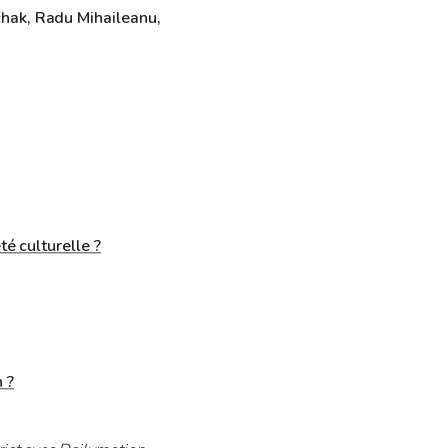
chak, Radu Mihaileanu,
té culturelle ?
 ?