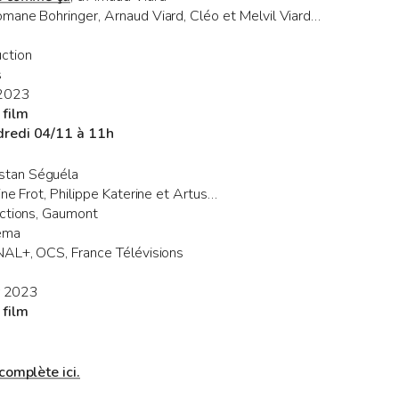
mane Bohringer, Arnaud Viard, Cléo et Melvil Viard…
ction
s
 2023
 film
dredi 04/11 à 11h
ristan Séguéla
ine Frot, Philippe Katerine et Artus…
uctions, Gaumont
néma
NAL+, OCS, France Télévisions
er 2023
 film
complète ici.