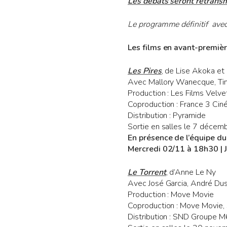
Les débats seront retransmi
Le programme définitif avec
Les films en avant-premiè
Les Pires
, de Lise Akoka e
Avec Mallory Wanecque, Ti
Production : Les Films Velve
Coproduction : France 3 Cin
Distribution : Pyramide
Sortie en salles le 7 déce
En présence de l’équipe du
Mercredi 02/11 à 18h30 | 
Le Torrent
, d’Anne Le Ny
Avec José Garcia, André Duss
Production : Move Movie
Coproduction : Move Movie,
Distribution : SND Groupe M