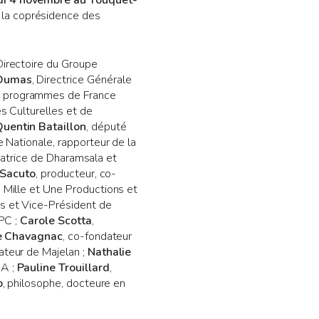
di 4 novembre au Touquet-
s la coprésidence des
Directoire du Groupe
 Dumas
, Directrice Générale
es programmes de France
s Culturelles et de
uentin Bataillon
, député
 Nationale, rapporteur de la
ndatrice de Dharamsala et
 Sacuto
, producteur, co-
e Mille et Une Productions et
ms et Vice-Président de
UPC ;
Carole Scotta
,
e Chavagnac
, co-fondateur
dateur de Majelan ;
Nathalie
SA ;
Pauline Trouillard
,
o
, philosophe, docteure en