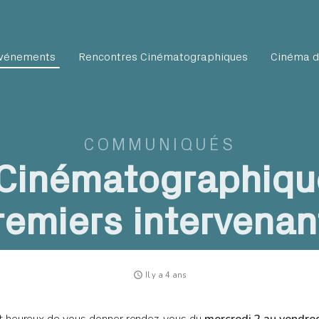
vénements
Rencontres Cinématographiques
Cinéma d
COMMUNIQUÉS
Cinématographique
remiers intervenan
access_time
Il y a 4 ans