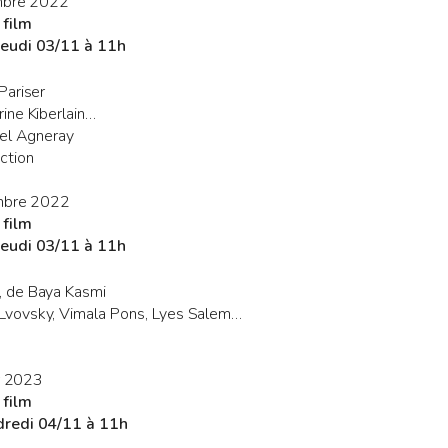
embre 2022
 film
Jeudi 03/11 à 11h
Pariser
ine Kiberlain…
uel Agneray
ction
embre 2022
 film
Jeudi 03/11 à 11h
, de Baya Kasmi
Lvovsky, Vimala Pons, Lyes Salem…
er 2023
 film
dredi 04/11 à 11h