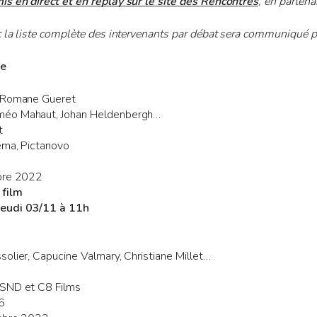
s en direct et en replay sur le site des Rencontres
, en partena
 la liste complète des intervenants par débat sera communiqué 
re
t Romane Gueret
méo Mahaut, Johan Heldenbergh…
t
éma, Pictanovo
mbre 2022
 film
Jeudi 03/11 à 11h
olier, Capucine Valmary, Christiane Millet…
 SND et C8 Films
6