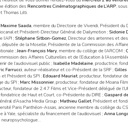
t heureux de vous donner rendez-vous du
mercredi 2 au vendre
ne édition des
Rencontres Cinématographiques de L’ARP
, sou
 Thomas Lilti.
:
Maxime Saada
, membre du Directoire de Vivendi, Président du 
canal et Président-Directeur Général de Dailymotion ;
Sidonie
 l’API ;
Stéphane Sitbon-Gomez
, Directeur des antennes et d
, députée de la Moselle, Présidente de la Commission des Affaire
tionale ;
Jean-François Mary
, membre du collège de l’ARCOM ;
Q
mmission des Affaires Culturelles et de l’Education à l’Assemblée
enir de l’audiovisuel public ;
Isabelle Madelaine
, productrice, fo
ic Farrucci
, auteur-réalisateur et co-Président de la SRF ;
Gilles
 et Président du SPI ;
Edouard Mauriat
, producteur, fondateur d
e du SPI ;
Marc Missonnier
, producteur, fondateur de Moana Fil
ucteur, fondateur de 2.4.7 Films et Vice-Président délégué de l’
co-fondatrice de Haut et Court, co-Présidente du DIRE ;
Gaspard d
énéral d’Asacha Media Group ;
Mathieu Gallet
, Président et fon
niversité Paris Panthéon-Assas, ancienne membre du collège du C
 à Yale, spécialiste du financement de l’audiovisuel ;
Anna Long
, neuropsychologue…