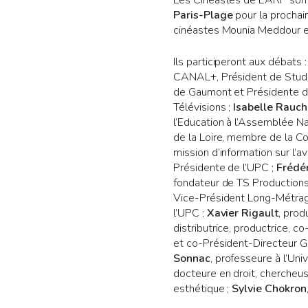
Les Cinéastes de L’ARP son
Paris-Plage
pour la prochai
cinéastes Mounia Meddour et
Ils participeront aux débats 
CANAL+, Président de Studio
de Gaumont et Présidente de
Télévisions ;
Isabelle Rauch
l’Education à l’Assemblée Na
de la Loire, membre de la Co
mission d’information sur l’av
Présidente de l’UPC ;
Frédér
fondateur de TS Productions
Vice-Président Long-Métrag
l’UPC ;
Xavier Rigault
, prod
distributrice, productrice, 
et co-Président-Directeur G
Sonnac
, professeure à l’U
docteure en droit, chercheuse
esthétique ;
Sylvie Chokron