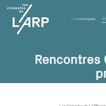
L'ARP
Membres
Communiqués
É
Rencontres 
p