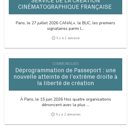
SERVICE DE LA CRÉATION
CINÉMATOGRAPHIQUE FRANÇAISE
Paris, le 27 juillet 2026 CANAL+, le BLIC, les premiers
signataires parmi l...
access_time
Il y a 1 semaine
COMMUNIQUÉS
Déprogrammation de Passeport : une
nouvelle atteinte de l’extrême droite à
la liberté de création
À Paris, le 15 juin 2026 Nos quatre organisations
dénoncent avec la plus ...
access_time
Il y a 2 semaines