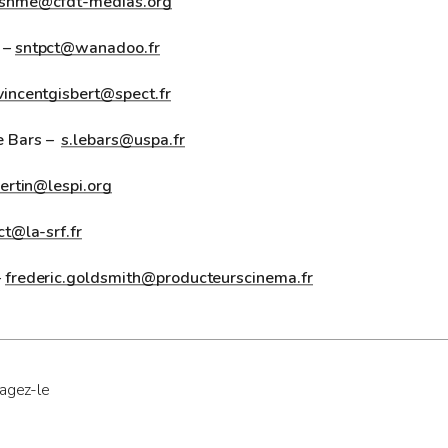
snme@cfdt-medias.org
 –
sntpct@wanadoo.fr
vincentgisbert@spect.fr
e Bars –
s.lebars@uspa.fr
ertin@lespi.org
ct@la-srf.fr
–
frederic.goldsmith@producteurscinema.fr
tagez-le