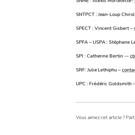
SNME : Alexis Mortelette-
SNTPCT : Jean-Loup Chirol
SPECT : Vincent Gisbert –
SPFA – USPA : Stéphane L
SPI : Catherine Bertin -–
cb
SRF: Julie Lethiphu –
conta
UPC : Frédéric Goldsmith 
Vous aimez cet article ? Par