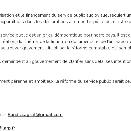
nisation et le financement du service public audiovisuel requiert un t
n’apparaît pas dans les déclarations à l’emporte-pièce du ministre
 service public est un enjeu démocratique pour notre pays. Il est a
réation, du cinéma, de la fiction, du documentaire, de l’animation, d
t se trouver gravement affaibli par la réforme comptable qui sembl
s demandent au gouvernement de clarifier sans délai ses intentio
ement pérenne et ambitieux, la réforme du service public serait c
et –
Sandra.agraf@gmail.com
@larp.fr