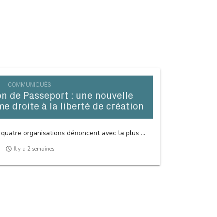
COMMUNIQUÉS
 de Passeport : une nouvelle
me droite à la liberté de création
 quatre organisations dénoncent avec la plus ...
access_time
Il y a 2 semaines