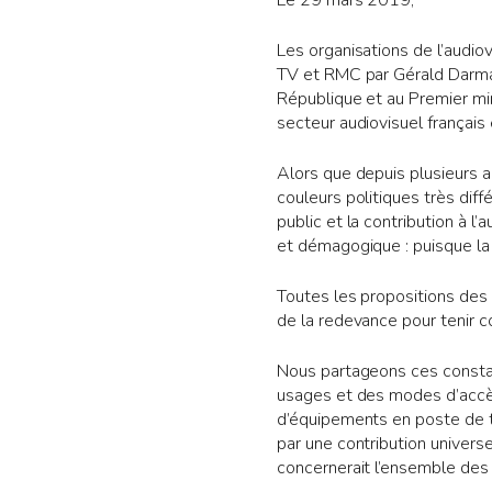
Le 29 mars 2019,
Les organisations de l’audio
TV et RMC par Gérald Darmani
République et au Premier min
secteur audiovisuel français 
Alors que depuis plusieurs 
couleurs politiques très dif
public et la contribution à 
et démagogique : puisque la t
Toutes les propositions des 
de la redevance pour tenir
Nous partageons ces constats
usages et des modes d’accès 
d’équipements en poste de tél
par une contribution univers
concernerait l’ensemble des 