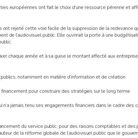
ies européennes ont fait le choix d’une ressource pérenne et aff
s ont rejeté cette voie facile de la suppression de la redevance qu
nt de l’audiovisuel public. Elle ouvrirait la porte à une budgétis
ublic.
 fixer chaque année et à sa guise le montant affecté aux entrepris
 publics, notamment en matière d’information et de création
 du financement pour construire des stratégies sur le long terme
qui n’a jamais tenu ses engagements financiers dans le cadre des c
financement du service public, pour des raisons comptables et des p
 hauteur de la réforme globale de l’audiovisuel public que le gou