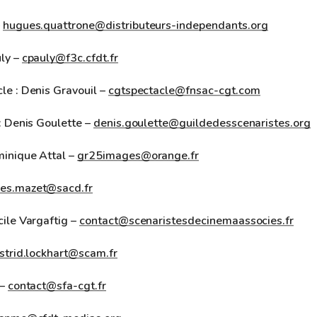
–
hugues.quattrone@distributeurs-independants.org
ly –
cpauly@f3c.cfdt.fr
le : Denis Gravouil –
cgtspectacle@fnsac-cgt.com
: Denis Goulette –
denis.goulette@guildedesscenaristes.org
inique Attal –
gr25images@orange.fr
es.mazet@sacd.fr
ile Vargaftig –
contact@scenaristesdecinemaassocies.fr
strid.lockhart@scam.fr
 –
contact@sfa-cgt.fr