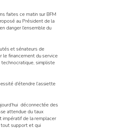
ons faites ce matin sur BFM
proposé au Président de la
i en danger l’ensemble du
utés et sénateurs de
er le financement du service
e technocratique, simpliste
essité d’étendre l’assiette
 aujourd’hui déconnectée des
sse attendue du taux
st impératif de la remplacer
 tout support et qui