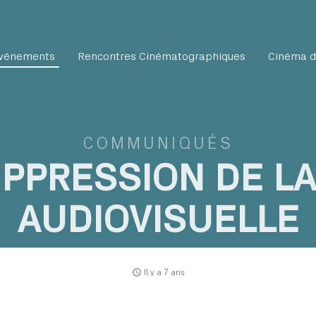
vénements
Rencontres Cinématographiques
Cinéma d
COMMUNIQUÉS
UPPRESSION DE L
AUDIOVISUELLE
access_time
Il y a 7 ans