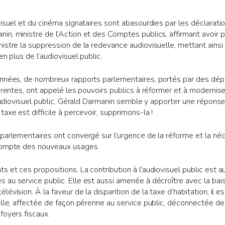
visuel et du cinéma signataires sont abasourdies par les déclarati
n, ministre de l’Action et des Comptes publics, affirmant avoir 
istre la suppression de la redevance audiovisuelle, mettant ains
en plus de l’audiovisuel public.
années, de nombreux rapports parlementaires, portés par des dép
férentes, ont appelé les pouvoirs publics à réformer et à modernis
l’audiovisuel public, Gérald Darmanin semble y apporter une répons
axe est difficile à percevoir, supprimons-la !
parlementaires ont convergé sur l’urgence de la réforme et la néc
 compte des nouveaux usages.
 et ces propositions. La contribution à l’audiovisuel public est
au service public. Elle est aussi amenée à décroître avec la bai
évision. À la faveur de la disparition de la taxe d’habitation, il e
elle, affectée de façon pérenne au service public, déconnectée de
foyers fiscaux.