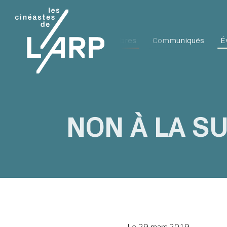
L'ARP
Membres
Communiqués
É
NON À LA S