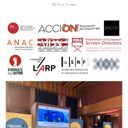
access_time
Il y a 11 mois