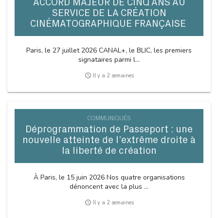
ACCORD MAJEUR DE CINQ ANS AU
SERVICE DE LA CRÉATION
CINÉMATOGRAPHIQUE FRANÇAISE
Paris, le 27 juillet 2026 CANAL+, le BLIC, les premiers
signataires parmi l...
access_time
Il y a 2 semaines
COMMUNIQUÉS
Déprogrammation de Passeport : une
nouvelle atteinte de l’extrême droite à
la liberté de création
À Paris, le 15 juin 2026 Nos quatre organisations
dénoncent avec la plus ...
access_time
Il y a 2 semaines