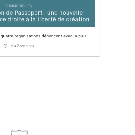
COMMUNIQUÉS
 de Passeport : une nouvelle
me droite à la liberté de création
 quatre organisations dénoncent avec la plus ...
access_time
Il y a 2 semaines