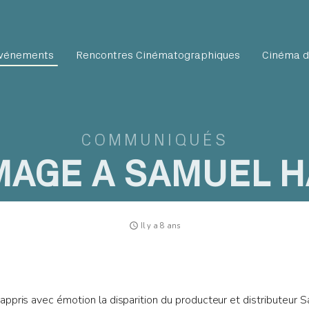
vénements
Rencontres Cinématographiques
Cinéma d
COMMUNIQUÉS
AGE A SAMUEL H
access_time
Il y a 8 ans
ppris avec émotion la disparition du producteur et distributeur 