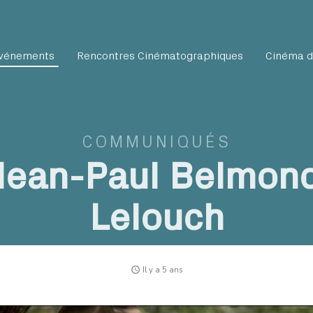
vénements
Rencontres Cinématographiques
Cinéma d
COMMUNIQUÉS
ean-Paul Belmond
Lelouch
access_time
Il y a 5 ans