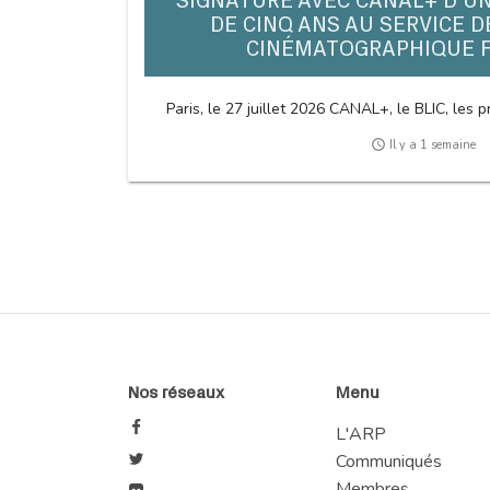
SIGNATURE AVEC CANAL+ D’U
DE CINQ ANS AU SERVICE D
CINÉMATOGRAPHIQUE 
Paris, le 27 juillet 2026 CANAL+, le BLIC, les pr
access_time
Il y a 1 semaine
Nos réseaux
Menu
L'ARP
Communiqués
Membres