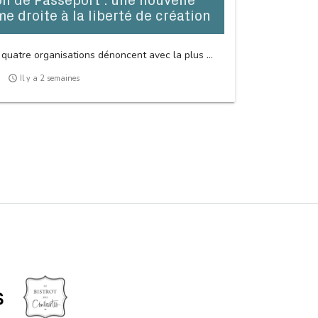
 de Passeport : une nouvelle
me droite à la liberté de création
 quatre organisations dénoncent avec la plus ...
access_time
Il y a 2 semaines