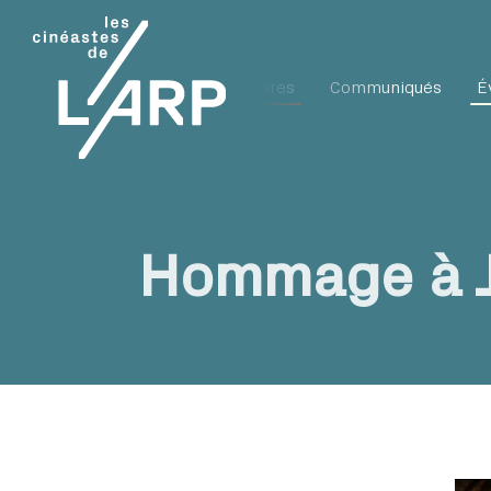
L'ARP
Membres
Communiqués
É
Hommage à J