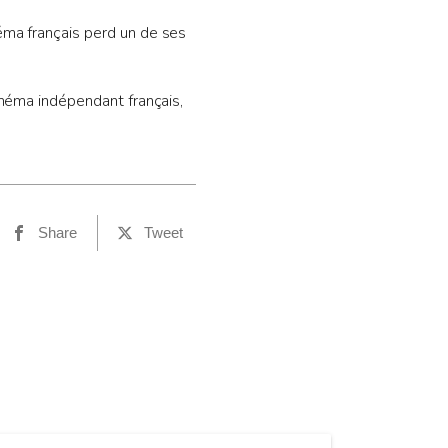
éma français perd un de ses
inéma indépendant français,
Share
Tweet