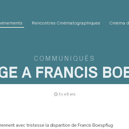
vénements
Rencontres Cinématographiques
Cinéma d
COMMUNIQUÉS
E A FRANCIS BO
access_time
Il y a 8 ans
nnent avec tristesse la disparition de Francis Boespflug.