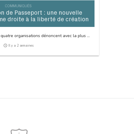
COMMUNIQUÉS
 de Passeport : une nouvelle
me droite à la liberté de création
 quatre organisations dénoncent avec la plus ...
access_time
Il y a 2 semaines